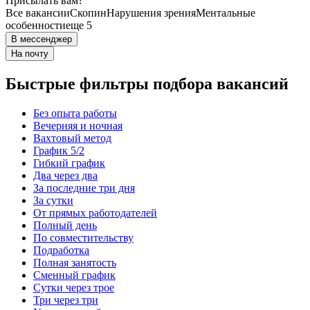
Присылать вам?
Все вакансии
Скопин
Нарушения зрения
Ментальные
особенности
еще 5
В мессенджер
На почту
Быстрые фильтры подбора вакансий
Без опыта работы
Вечерняя и ночная
Вахтовый метод
График 5/2
Гибкий график
Два через два
За последние три дня
За сутки
От прямых работодателей
Полный день
По совместительству
Подработка
Полная занятость
Сменный график
Сутки через трое
Три через три